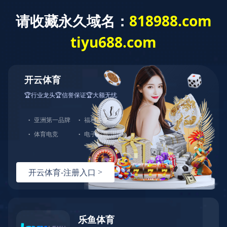
MILAN.COM
切
换
导
您的位置：
网站MILAN.COM
>
充皮纸分类
>
天祥特种纸
>
法国
航
绒