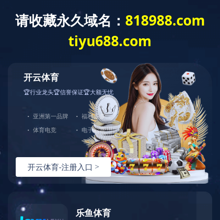
MILAN.COM
切
换
导
您的位置：
网站MILAN.COM
>
充皮纸分类
>
天祥特种纸
>
珠光
航
纸
珠光纸
产品分类
CATALOGUE