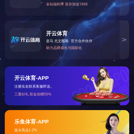
装帧布纸
PU皮料皮革
超纤纸
原纸系列
0755-89631221