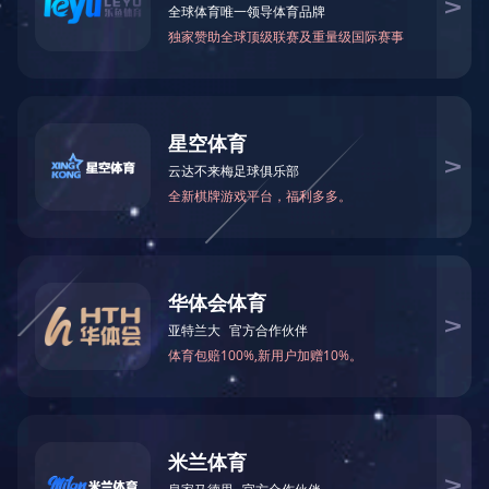
充皮纸
PU充皮纸
压变充皮纸
触感充皮纸
环保充皮纸
牛仔牛皮纸
牛仔纸
水洗牛皮纸
疯马变色皮
炫光金砂皮
热压变色仿真皮