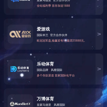
压纹金属水洗纸
天祥特种纸
法国绒
炫光金砂
杜邦纸
传世系列
编织木纹纸
珠光纸
压纹纸
彩烙纸
黑卡