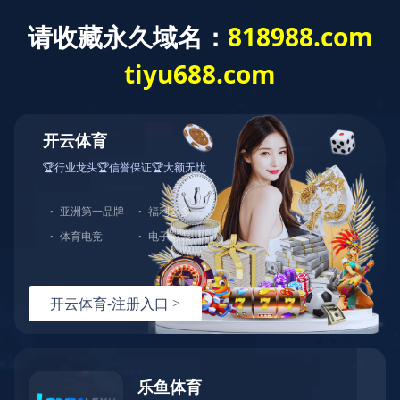
MILAN.COM
切
换
导
您的位置：
网站MILAN.COM
>
充皮纸分类
>
天祥特种纸
>
黑卡
航